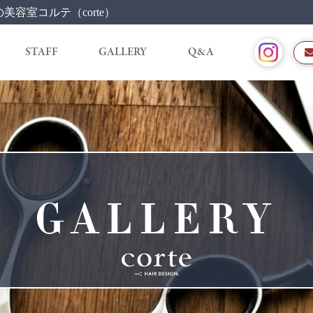
容室コルテ（corte）
STAFF
GALLERY
Q&A
GALLERY